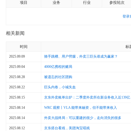
项目
业务
行业
参投轮次
登录
相关新闻
时间
标
2025.09.09
骑手跳槽、用户劈腿，外卖三巨头谁成为赢家？
2025.09.04
4000亿携程的赌局
2025.08.28
被遗忘的社区团购
2025.08.22
巨头内卷，小城失血
2025.08.15
京东外卖账单出炉：二季度外卖所在新业务收入近139亿，
2025.08.14
WRC 观察丨VLA 能带来融资，但不能带来收入
2025.08.14
外卖大战终局：可以重建的很少，走向消失的很多
2025.08.12
京东搭台看戏，美团淘宝唱戏