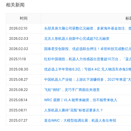
相关新闻
时间
标
2026.02.10
头部具身大脑公司获数亿元融资，多家海外基金加注、
2026.02.03
北京人形机器人创新中心完成超7亿元融资
2026.02.02
国泰君安创新投、优必选联合押注！卓世科技完成数亿元Pr
2025.11.19
红杉中国领投，机器人力传感器出货量超10万台，「蓝
2025.08.30
优必选上半年营收6.2亿：亏损4.4亿 无人物流车赤兔S
2025.08.27
中国机器人产业链：上游比下游赚得多，2027年将是“
2025.08.22
飞轮“倒转”，灵巧手厂商困在夹缝里
2025.08.14
WRC 观察丨VLA 能带来融资，但不能带来收入
2025.08.11
人形机器人撕掉“花瓶”标签还要多久？
2025.07.27
直击WAIC：大模型低调出展，机器人各出奇招