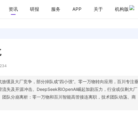
资讯
研报
服务
APP
关于
机构版
龙
234
代放缓及大厂竞争，部分掉队成“四小强”。零一万物转向应用，百川专注
失及开源冲击。DeepSeek和OpenAI崛起加剧压力，行业或仅剩大厂
。团队分崩离析：零一万物和百川智能高管接连离职，技术团队动荡。商