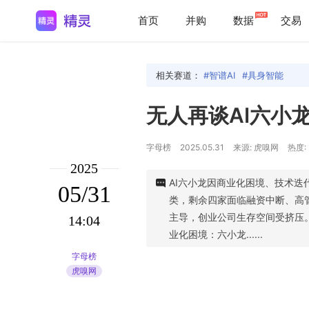
首页
并购
数据
交易
相关赛道：
智谱AI
具身智能
无人再谈AI六小
字母榜
2025.05.31
来源: 虎嗅网
热度: 
2025
AI六小龙因商业化困境、技术迭
05/31
类，剩余四家面临融资中断、高管流
主导，创业公司生存空间受挤压
14:04
业化困境：六小龙......
字母榜
虎嗅网