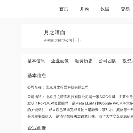
首页
并购
数据
交易
月之暗面
AI初创大模型公司
|
-
|
-
基本信息
企业画像
融资历史
公司团队
投资
基本信息
公司名称： 北京月之暗面科技有限公司
公司描述：
北京月之暗面科技有限公司是一家AIGC公司。主要业
发明了RoPE相对位置编码，是Meta LLaMa和Google PALM等大多数主
的关键组件。成立后已迅速完成首轮市场融资，获红杉、真格等一线
是其主要创始人，是清华教授唐杰得意门生、清华大学交叉信息研
企业画像