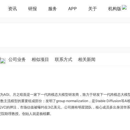
资讯
研报
服务
APP
关于
机构版
人
公司业务
相似项目
联系方式
相关新闻
务为AGI。月之暗面是一家下一代跨模态大模型研发商，致力于研发下一代跨模态大模
流模型的重要组成部分；发明了group normalization，是Stable Diffusion等A
VC的押注，市场估值被曝约在3亿美元。公司拥有明星团队，核心成员多出身清华
究院助理教授。创始人就是杨植麟。