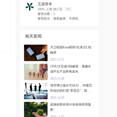
五源资本
2008
|
上海·徐汇区
VC
参投次数：2
参投轮次：股权融资、天使轮
相关新闻
月之暗面Kimi获得5亿美元C轮
融资
2025.12.31
ONE2X完成A轮融资，视频生
成平台产品即将发布
2025.12.08
清华博士做出可信AI ，对规范
性知识的幻觉“零容忍”，获千
万级投资
2025.12.05
蓝驰创投布局AI全链条投资版
图
2025.11.03