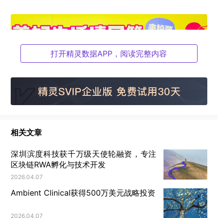
打开精灵数据APP，阅读完整内容
相关文章
深圳滨度科技获千万级天使轮融资，专注
文 | 《好博会报道组》
区块链RWA孵化与技术开发
6月29日下午，“2025首届美好生活博览会”（以下简
2026.04.07
称“好博会”）在北京展览馆完美收官。
Ambient Clinical获得500万美元战略投资
本次展会展区面积达1.5万平方米，共设置六大展馆及
2026.04.07