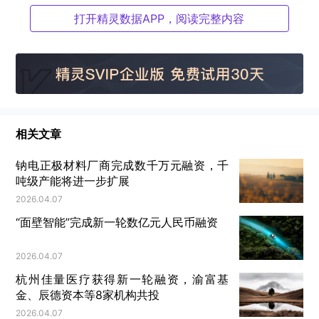
打开精灵数据APP，阅读完整内容
4 月18日，36 氪 2025 AI Partner 大会于上海模速
空间盛大开幕。此次大会紧扣“Super App 来了”主
题，规划“Super App 来了”、“谁是下一个超级应
相关文章
用”两大核心篇章，全力探寻 AI 时代的全新变量，探
索 AI 领域下一个超级应用的无限可能性。
钠电正极材料厂商完成数千万元融资，千
吨级产能将进一步扩展
2026.04.07
“面壁智能”完成新一轮数亿元人民币融资
2026.04.07
杭州佳量医疗获得新一轮融资，渝富基
金、辰德资本等8家机构共投
2026.04.07