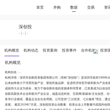
首页
并购
数据
交易
资
深创投
-
|
-
|
-
机构概览
机构动态
投资案例
投资事件
合作机构
投资
机构概览
机构别名：-
机构详情：
深圳市创新投资集团有限公司（简称“深创投”）是深圳市政府1999
以来始终致力于培育民族产业、塑造民族品牌、促进经济转型升级和新兴产业发展
成就伟大企业为使命，致力于做创新价值的发掘者和培育者，已发展成为以创业投
创新高新技术企业和新兴产业企业，涵盖信息科技、互联网/新媒体/文化创意、生
务等行业领域，覆盖企业全生命周期。公司坚持“三分投资、七分服务”理念，通
发展。 截至2019年7月底，深创投投资企业数量、投资企业上市数量均居国内创投