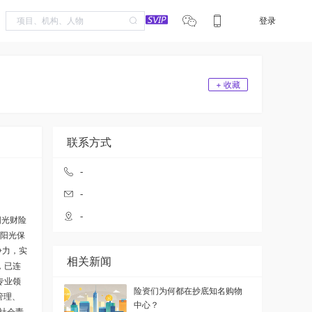
登录
+ 收藏
联系方式
-
-
-
阳光财险
，阳光保
争力，实
相关新闻
，已连
专业领
险资们为何都在抄底知名购物
管理、
中心？