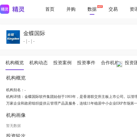
首页
并购
数据
交易
资
金蝶国际
-
|
-
|
-
机构概览
机构动态
投资案例
投资事件
合作机构
投资
机构概览
机构别名：-
机构详情：
金蝶国际软件集团始创于1993年，是香港联交所主板上市公司。以管
万家企业和政府组织提供云管理产品及服务，连续11年稳居中小企业ERP市场第
机构画像
暂无数据
投资轮次