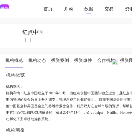
首页
并购
数据
交易
资
红点中国
-
|
-
|
-
机构概览
机构动态
投资案例
投资事件
合作机构
投资
机构概览
机构别名：-
机构详情：
红点中国成立于2016年10月，由红点创投中国团队独立运营，且红
围内管理的基金数量上升为10支，管理总资产达48亿美元。 首期中国基金用于重
但中国基金和美国基金之间将维持紧密合作，利用双方在全球市场的资源，帮助被
中有143家实现IPO或增值并购（截止2017年1月），如：Juniper、Netflix、Hom
功孵化了安卓移动操作系统。
机构画像