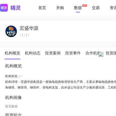
首页
并购
数据
交易
资
宏盛华源
-
|
-
|
-
机构概览
机构动态
投资案例
投资事件
合作机构
投资
机构概览
机构别名：-
机构详情：
宏盛华源集团是一家输电线路铁塔研发生产商，主要从事输电线路铁
角钢塔、钢管塔、钢管杆、变电构支架，此外该公司还生产少量的通讯塔、工程
机构画像
暂无数据
投资轮次