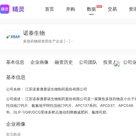
首页
并购
数据
交易
资
诺泰生物
多肽药物研发和生产企业
|
-
|
-
基本信息
企业画像
融资历史
公司团队
投资人
公司
基本信息
公司名称： 江苏诺泰澳赛诺生物制药股份有限公司
公司描述：
江苏诺泰澳赛诺生物制药股份有限公司是一家聚焦多肽药物及小分子
托伐他汀钙片、氨氯地平阿托伐他汀钙片、APC137系列、APC037、APC04
韦、GLP-1/GIP/GCG受体多靶点激动剂降糖减肥药、氟维司群。
企业画像
暂无数据