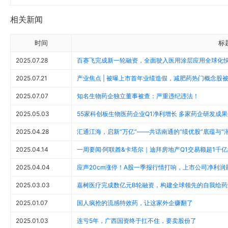
相关新闻
时间
标
2025.07.28
百赛飞完成新一轮融资，全面驶入医用涂层应用全球化
2025.07.21
产业焦点 | 被曝上市首年业绩造假，减肥药热门概念股被
2025.07.07
知名生物药企独立董事被查：严重违纪违法！
2025.05.03
55家科创板生物医药企业Q1净利增长 多家药企研发成
2025.04.28
汇通江海，启新“万亿”——共话南通的“绩优股”底蕴与“
2025.04.14
一周要闻·阿联酋&卡塔尔｜迪拜房地产Q1交易额超1千
2025.04.04
应声20cm涨停！A股一季报行情打响，上市公司净利润
2025.03.03
嘉树医疗完成数亿元B轮融资，构建全球领先的自我给药
2025.01.07
国人疯抢的流感特效药，让这家外企赚翻了
2025.01.03
连亏5年，广西国资终于扛不住，要卖股份了