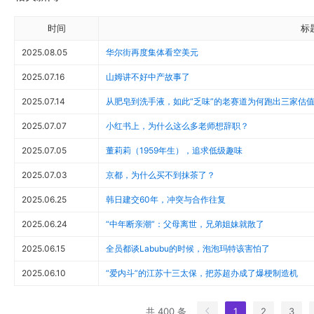
时间
标
2025.08.05
华尔街再度集体看空美元
2025.07.16
山姆讲不好中产故事了
2025.07.14
从肥皂到洗手液，如此“乏味”的老赛道为何跑出三家估
2025.07.07
小红书上，为什么这么多老师想辞职？
2025.07.05
董莉莉（1959年生），追求低级趣味
2025.07.03
京都，为什么买不到抹茶了？
2025.06.25
韩日建交60年，冲突与合作往复
2025.06.24
“中年断亲潮”：父母离世，兄弟姐妹就散了
2025.06.15
全员都谈Labubu的时候，泡泡玛特该害怕了
2025.06.10
“爱内斗”的江苏十三太保，把苏超办成了爆梗制造机
共 400 条
1
2
3