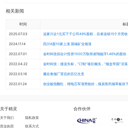
相关新闻
时间
标
2025.07.03
这家川企1元买下子公司49%股权，后者连续15个月营收
2024.11.14
四川A股10家上涨 国城矿业领涨
2022.07.01
金时科技拟合计投资1000万取得凌翔磁浮1.46%的股份
2022.04.22
金时科技：接连失标，“订制”项目搁浅，“烟盒帝国”没落
2022.03.16
藏在卷烟厂背后的百亿生意
2022.01.24
创业板指翻红，锂电芯军涨势较好，煤炭医药烟草板块
关于精灵
合作伙伴
关于我们
隐私政策
营业执照
联系方式