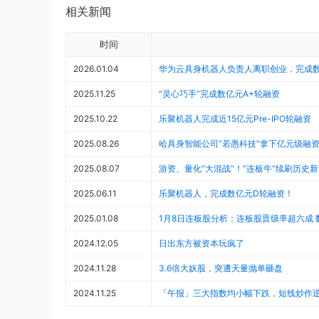
相关新闻
时间
2026.01.04
华为云具身机器人负责人离职创业，完成
2025.11.25
“灵心巧手”完成数亿元A+轮融资
2025.10.22
乐聚机器人完成近15亿元Pre-IPO轮融资
2025.08.26
哈具身智能公司“若愚科技”拿下亿元级融
2025.08.07
游资、量化“大混战”！“连板牛”续刷历
2025.06.11
乐聚机器人，完成数亿元D轮融资！
2025.01.08
1月8日连板股分析：连板股晋级率超六成
2024.12.05
日出东方被资本玩疯了
2024.11.28
3.6倍大妖股，突遭天量抛单砸盘
2024.11.25
「午报」三大指数均小幅下跌，短线炒作