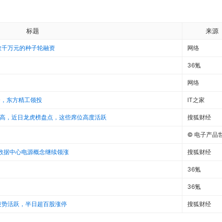
标题
来源
数千万元的种子轮融资
网络
36氪
网络
资，东方精工领投
IT之家
史新高，近日龙虎榜盘点，这些席位高度活跃
搜狐财经
© 电子产品
 数据中心电源概念继续领涨
搜狐财经
36氪
36氪
逆势活跃，半日超百股涨停
搜狐财经