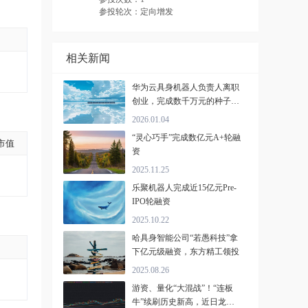
参投轮次：定向增发
相关新闻
华为云具身机器人负责人离职
创业，完成数千万元的种子轮
融资
2026.01.04
“灵心巧手”完成数亿元A+轮融
市值
资
2025.11.25
乐聚机器人完成近15亿元Pre-
IPO轮融资
2025.10.22
哈具身智能公司“若愚科技”拿
下亿元级融资，东方精工领投
2025.08.26
游资、量化“大混战”！“连板
牛”续刷历史新高，近日龙虎