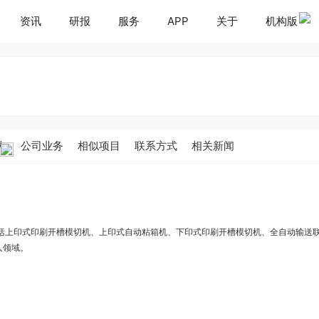
资讯
研报
服务
APP
关于
机构版
人
公司业务
相似项目
联系方式
相关新闻
括上印式印刷开槽模切机、上印式自动粘箱机、下印式印刷开槽模切机、全自动输送
人领域。