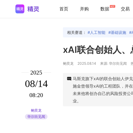
首页
并购
数据
交易
相关赛道：
人工智能
基础设施
xAI联合创始人
鲍奕龙
2025.08.14
来源: 华尔街见闻
热
2025
马斯克旗下xAI的联合创始人伊戈尔
08/14
施金曾领导xAI的工程团队，并
未来他将创办自己的风险投资公司Ba
08:20
业。
鲍奕龙
华尔街见闻