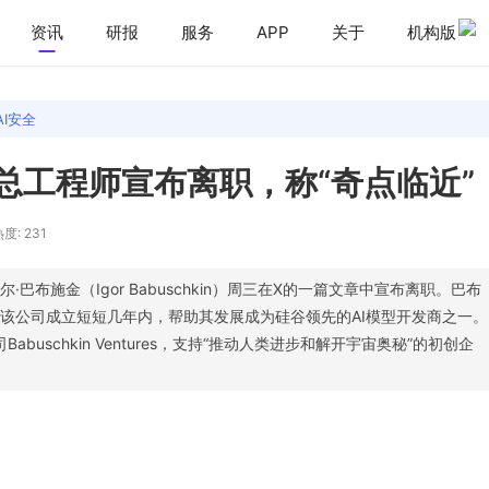
资讯
研报
服务
APP
关于
机构版
AI安全
、总工程师宣布离职，称“奇点临近”
度: 231
·巴布施金（Igor Babuschkin）周三在X的一篇文章中宣布离职。巴布
在该公司成立短短几年内，帮助其发展成为硅谷领先的AI模型开发商之一。
buschkin Ventures，支持“推动人类进步和解开宇宙奥秘”的初创企