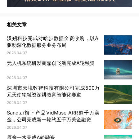
东之一黑石成功退出，通过早期2.5亿美元的投入撬动
数倍回报，功成身退。
相关文章
一个出钱、一个出力，药企和投资机构共同分担风
险，也共同迎接收益——眼下，这一被称作NewCo的
汉朔科技完成对哈步数据全资收购，以AI
模式，悄然在医药创投圈流行，为投资人和Biotech指
驱动深化数据服务业务布局
2026.04.07
出一条特殊的生存之路。
无人机系统研发商嘉创飞航完成A轮融资
黑石大赚一笔
2026.04.07
先从一场合作说起。
深圳市云境数智科技有限公司完成500万
元天使轮融资深耕教育智能化赛道
2019年2月，MNC诺华牵手Blackstone Life
2026.04.07
Sciences，宣布将共同成立一家新生物制药公司
Sand.ai旗下产品VidMuse ARR超千万美
Anthos Therapeutics，以开发治疗心血管疾病的创
金，公司完成新一轮约五千万美金融资
新药物——其中，Blackstone Life Sciences是黑石
2026.04.07
旗下生命科学投资平台，专注于投资新药和医疗技
原舍一木完成A轮融资