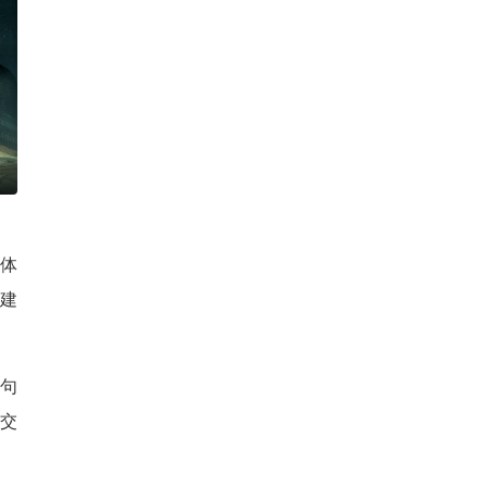
体
D建
句
交