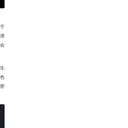
基于
正潜
才会
色生
角色
密