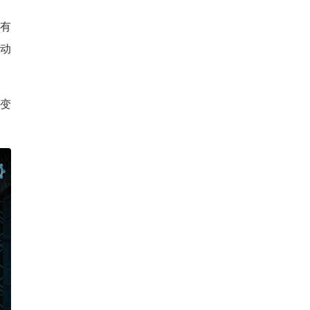
难有
互动
变