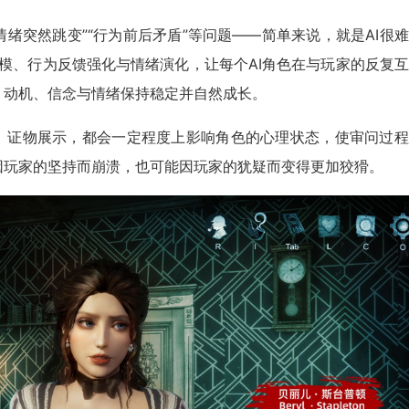
“情绪突然跳变”“行为前后矛盾”等问题——简单来说，就是AI很
建模、行为反馈强化与情绪演化，让每个AI角色在与玩家的反复
、动机、信念与情绪保持稳定并自然成长。
、证物展示，都会一定程度上影响角色的心理状态，使审问过程
因玩家的坚持而崩溃，也可能因玩家的犹疑而变得更加狡猾。