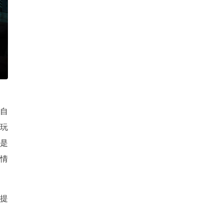
自
玩
是
“情
会提