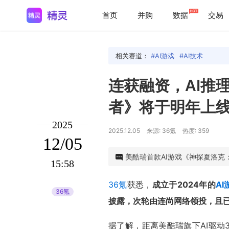
首页
并购
数据
交易
相关赛道：
AI游戏
AI技术
连获融资，AI推
者》将于明年上
2025
2025.12.05
来源: 36氪
热度: 359
12/05
美酷瑞首款AI游戏《神探夏洛克
15:58
36氪
获悉，
成立于2024年的
AI
36氪
披露，次轮由连尚网络领投，且
据了解，距离美酷瑞旗下AI驱动