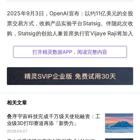
2025年9月3日，OpenAI宣布：以约11亿美元的全股
票交易方式，收购产品实验平台Statsig。伴随此次收
购，Statsig的创始人兼首席执行官Vijaye Raji将加入
OpenAI，担任新设立的“应用部门首席技术官”
（CTO
打开精灵数据APP，阅读完整内容
of Applications）
。
这一举动在行业内引起了广泛关注，其金额之高、动
作之快，都表明这并非一次简单的业务版图扩张。虽
然这不是OpenAI第一次收购，但是OpenAI为何要在
这个时间点投入如此巨大的资源去收购一家主营业务
相关文章
为产品测试与实验的公司，并且还要为应用部门吸纳
叠序宇宙科技完成千万级天使轮融资：工
一名CTO？
业级3D打印赛道再添「新势力」
2026.04.07
一