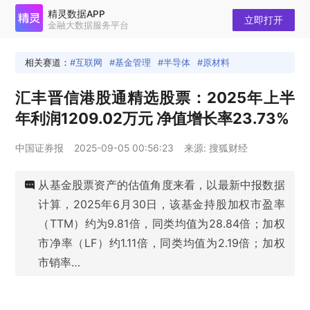
精灵数据APP
立即打开
金融大数据服务平台
相关赛道：
互联网
基金管理
半导体
原材料
汇丰晋信港股通精选股票：2025年上半
年利润1209.02万元 净值增长率23.73%
中国证券报
2025-09-05 00:56:23
来源: 搜狐财经
从基金股票资产的估值角度来看，以最新中报数据
计算，2025年6月30日，该基金持股加权市盈率
（TTM）约为9.81倍，同类均值为28.84倍；加权
市净率（LF）约1.11倍，同类均值为2.19倍；加权
市销率…