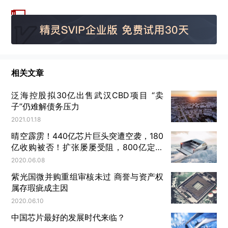
活
动
预
告
相关文章
：
添
泛海控股拟30亿出售武汉CBD项目 “卖
子”仍难解债务压力
信
2021.01.18
学
晴空霹雳！440亿芯片巨头突遭空袭，180
院
亿收购被否！扩张屡屡受阻，800亿定增
“
也终止
2020.06.08
上
紫光国微并购重组审核未过 商誉与资产权
市
属存瑕疵成主因
公
2020.06.10
司
中国芯片最好的发展时代来临？
控