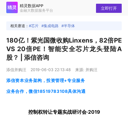
精灵数据APP
立即打开
金融大数据服务平台
相关赛道：
芯片
集成电路
半导体
180亿！紫光国微收购Linxens，82倍PE
VS 20倍PE！智能安全芯片龙头登陆A
股？ | 添信咨询
添信并购汪
2019-06-03 22:13:48
来源: 并购汪
添信资本业务架构，投资管理+专业服务
业务合作，微信18519783108具体沟通
控制权转让专题实战研讨会·2019