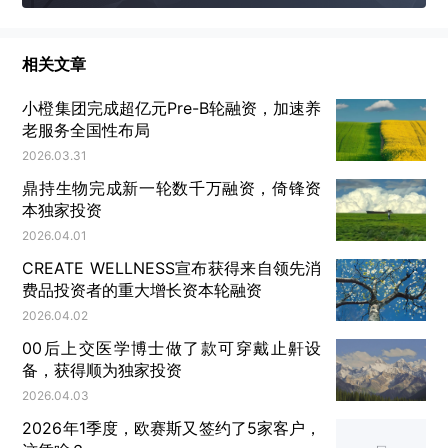
这年头，有钱人流行给上市公司捐款了。
相关文章
01
小橙集团完成超亿元Pre-B轮融资，加速养
最近捐款的风吹到了上市公司。
老服务全国性布局
2026.03.31
资本大鳄龚虹嘉无偿捐给上市公司
*ST开元
鼎持生物完成新一轮数千万融资，倚锋资
（300338.SZ）现金资产2.3亿元，另一位大佬古少
本独家投资
波说要给上市公司
宝鹰股份
（002047.SZ）捐现金
2026.04.01
4000万。
CREATE WELLNESS宣布获得来自领先消
费品投资者的重大增长资本轮融资
这种消息建议对境外投资者封锁，免得他们羡慕。
2026.04.02
00后上交医学博士做了款可穿戴止鼾设
因为估计全球没有第二个市场，可以让所有人都玩到
备，获得顺为独家投资
不亦乐乎、不求回报了。
2026.04.03
2026年1季度，欧赛斯又签约了5家客户，
尤其是捐钱的古少波在上市公司一年领的工资还不到