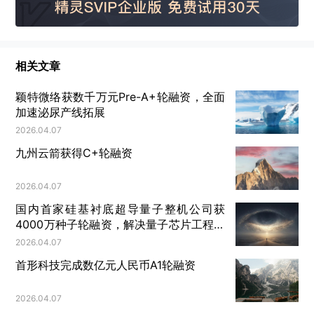
年年报与2024年一季报也已“出炉”。值得注意的是，
2023年，尽管营收下滑77.83%，但受益于金价增
长，玉龙股份归母净利润反大增52.90%。
相关文章
公告发出后，4月17日，玉龙股份收于10.99元/股，
颖特微络获数千万元Pre-A+轮融资，全面
微涨0.09%，市值86.05亿元。
加速泌尿产线拓展
2026.04.07
从唐氏家族到王文学、赖郁尘，再到如今的
济南高新
九州云箭获得C+轮融资
技术产业开发区管理委员会，玉龙股份五年时间里经
2026.04.07
历了三次易主。从钢管起家到投身矿业，玉龙股份
国内首家硅基衬底超导量子整机公司获
称，拟将公司简称申请变更为“玉龙黄金”或“玉龙矿
4000万种子轮融资，解决量子芯片工程化
业”，凸显其矿业属性。
难题
2026.04.07
首形科技完成数亿元人民币A1轮融资
发现新矿体，押注新材料
2026.04.07
2023年，玉龙股份营收下滑但净利润大增，其全年营