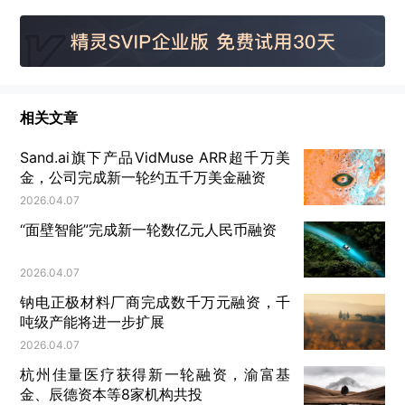
往往比剧情本身更具话题性。
在内容过剩、注意力稀
缺的时代，传统的“注水长剧”已经难以维系观众的忠
诚度。
相关文章
去年11月，前优酷副总裁谢颖就公开表示“篇幅冗长、
内容空洞、情节拖沓”不只是个别剧集的问题，而是整
Sand.ai旗下产品VidMuse ARR超千万美
个产业模式的症结所在。与此同时，几乎砍掉了一切
金，公司完成新一轮约五千万美金融资
2026.04.07
不必要情节恨不得让每一分都出现起承转合的短剧，
“面壁智能”完成新一轮数亿元人民币融资
则成为了压垮骆驼的最后一根稻草。
2026.04.07
钠电正极材料厂商完成数千万元融资，千
吨级产能将进一步扩展
2026.04.07
杭州佳量医疗获得新一轮融资，渝富基
金、辰德资本等8家机构共投