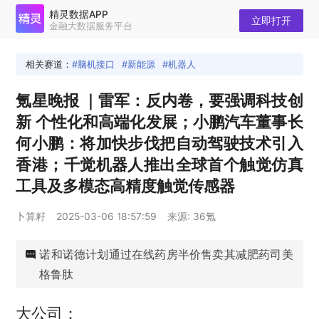
精灵数据APP
立即打开
金融大数据服务平台
相关赛道：
脑机接口
新能源
机器人
氪星晚报 ｜雷军：反内卷，要强调科技创
新 个性化和高端化发展；小鹏汽车董事长
何小鹏：将加快步伐把自动驾驶技术引入
香港；千觉机器人推出全球首个触觉仿真
工具及多模态高精度触觉传感器
卜算籽
2025-03-06 18:57:59
来源: 36氪
诺和诺德计划通过在线药房半价售卖其减肥药司美
格鲁肽
大公司：