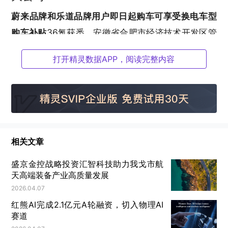
蔚来品牌和乐道品牌用户即日起购车可享受换电车型
购车补贴
36氪获悉，安徽省合肥市经济技术开发区管
理委员会发布《关于支持
新能源
汽车换电模式应用试
打开精灵数据APP，阅读完整内容
点工作发展方案（讨论稿）》。合肥市经济技术开发
区将对开展
新能源
汽车换电模式应用推广的企业给予
专项奖补。蔚来公司推出换电车型专享补贴，3月6日
至3月31日开票购买蔚来全系及乐道车型，将享受专
属购车补贴。其中，官方指导价（含选装）在25万以
相关文章
下车型补贴金额为2000元/台；官方指导价（含选
装）25万元-40万元车型，补贴金额为6000元/台；
盛京金控战略投资汇智科技助力我戈市航
天高端装备产业高质量发展
官方指导价（含选装）40万及以上车型可享补贴金额
2026.04.07
为10000元/台。
红熊AI完成2.1亿元A轮融资，切入物理AI
赛道
腾讯云携手阿联酋国民级应用Smiles，打造中东数字