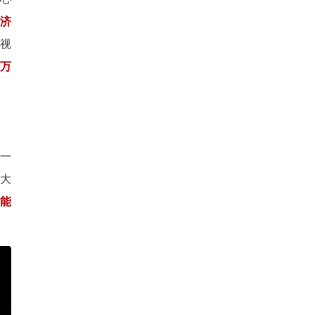
济
视
2万
一
大
能