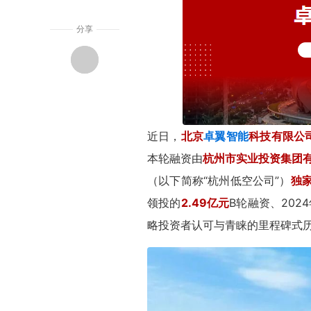
分享
近日，
北京
卓翼智能
科技有限公
本轮融资由
杭州市实业投资集团
（以下简称“杭州低空公司”）
独
领投的
2.49亿元
B轮融资、202
略投资者认可与青睐的里程碑式