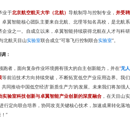
毕业于
北京航空航天大学（北航）
导航制导与控制专业，
并受聘
。卓翼智能核心团队主要来自北航、北理等知名高校，是北航系
济企业之一。自成立以来，卓翼智能持续获得北航在人才与科研
能与北航天目山
实验室
联合成立“可靠飞行控制联合
实验室
”。
强调：
的领跑者，面向复杂作业环境拥有强大的自主创新能力，并在
‘
无人
策
等前沿技术方向持续突破，不断拓宽低空产业应用边界。我们
，共同推动中国低空经济‘新质生产力’的发展。未来我们将加强
动实验室科技创新与卓翼智能产业创新的深度融合
，在天目山实
进行定向联合培养，协同攻克关键核心技术，加速成果转化落地
！”