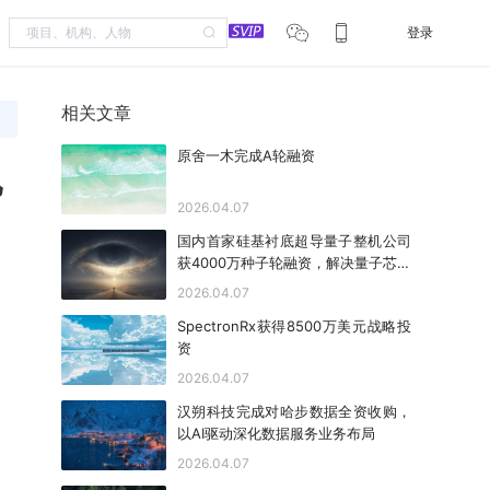
登录
相关文章
原舍一木完成A轮融资
亿
2026.04.07
国内首家硅基衬底超导量子整机公司
获4000万种子轮融资，解决量子芯片
工程化难题
2026.04.07
SpectronRx获得8500万美元战略投
资
2026.04.07
汉朔科技完成对哈步数据全资收购，
以AI驱动深化数据服务业务布局
2026.04.07