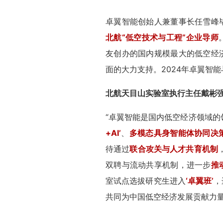
卓翼智能创始人兼董事长任雪峰
北航“低空技术与工程”企业导师
友创办的国内规模最大的低空经
面的大力支持。2024年卓翼智
北航天目山实验室执行主任戴彬
“卓翼智能是国内低空经济领域
+AI’
、
多模态具身智能体协同决
待通过
联合攻关与人才共育机制
双聘与流动共享机制，进一步
推
室试点选拔研究生进入
‘卓翼班’
，
共同为中国低空经济发展贡献力量
军工品质