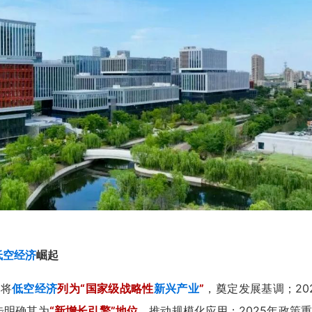
低空经济
崛起
次将
低空经济
列为“国家级战略性
新兴产业
”
，奠定发展基调；20
步明确其为
“新增长引擎”地位
，推动规模化应用；2025年政策