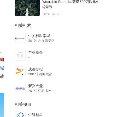
Wearable Robotics获得500万欧元A
轮融资
2026.04.07
相关机构
中关村科学城
2019
|
北京·海淀区
资
。
产业基金
-
司
城
成都交投
2007
|
四川·成都
级战
新兴产业
2015
|
江苏·常州
相关项目
中科创星