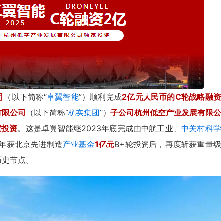
司
（以下简称“
卓翼智能
”）顺利完成
2亿元人民币的C轮战略融
有限公司
（以下简称“
杭实集团
”）
子公司杭州低空产业发展有限公
家投资
。这是卓翼智能继2023年底完成由中航工业、
中关村科学
4年获北京先进制造
产业基金
1亿元
B+轮投资后，再度斩获重量
历史节点。