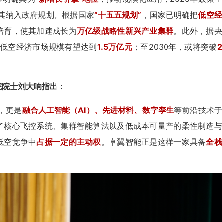
将其纳入政府规划。根据国家
“十五五规划”
，国家已明确把
低空经
培育，使其加速成长为
万亿级战略性新兴产业集群
。此外，据央
国低空经济市场规模有望达到
1.5万亿元
；至2030年，或将突破
院院士刘大响指出：
，更是
融合人工智能（AI）、先进材料、数字孪生
等前沿技术于
了核心飞控系统、集群智能算法以及低成本可量产的柔性制造与
低空竞争中
占据一定的主动权
。卓翼智能正是这样一家具备
全栈