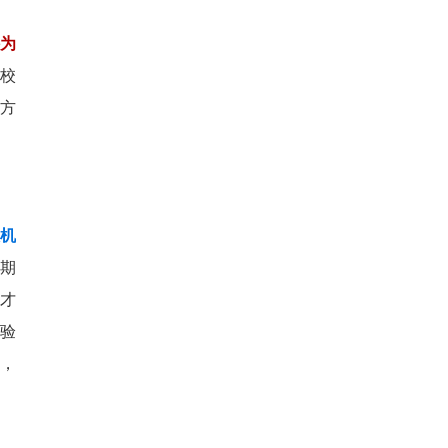
为
校
方
机
期
人才
验
，