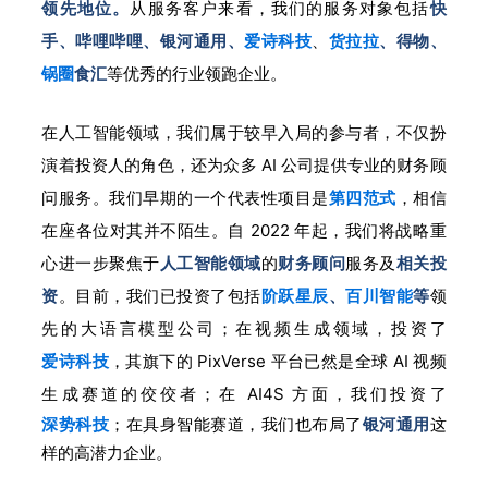
领先地位。
从服务客户来看，我们的服务对象包括
快
手、哔哩哔哩、银河通用、
爱诗科技
、
货拉拉
、得物、
锅圈
食汇
等
优秀的行业领跑企业。
在
人工智能领域
，我们属于较早入局的参
与者，不仅扮
演着投资人的角色，还为众多 AI 公司提供专业的财务顾
问服务。我们早期的一个代表性项目是
第四范式
，相信
在座各位对其并不陌生。自 2022 年起，我们将战略重
心进一步聚焦于
人工智能领域
的
财务顾问
服务及
相关投
资
。目前，我们已投资了包括
阶跃星辰
、
百川智能
等
领
先的大语言模型公司；在视频生成领域，投资了
爱诗科技
，其旗下的 PixVerse 平台已然是全球 AI 视频
生成赛道的
佼佼者；在 AI4S 方面，我们投资了
深势科技
；在具身智能赛道，我们也布局了
银河通用
这
样的高潜力企业。