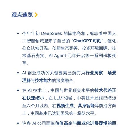
今年年初 DeepSeek 的惊艳亮相，标志着中国人
工智能领域迎来了自己的
“ChatGPT 时刻”
，催化
公众认知升温、创新生态完善、投资环境回暖、技
术基石夯实、AI Agent 元年开启等一系列积极变
革。
AI 创业成功的关键要素已演变为
行业洞察、场景
理解
与
技术能力
的深度融合。
在 AI 技术上，中国与世界顶尖水平的
技术代差正
在快速缩小
，在 LLM 领域，中美技术差距已缩短
至六个月以内。在
视频生成、具身智能
等前沿方向
上，中国基本已达到国际第一梯队水平。
许多 AI 公司面临
估值高企与商业化进展缓慢的巨