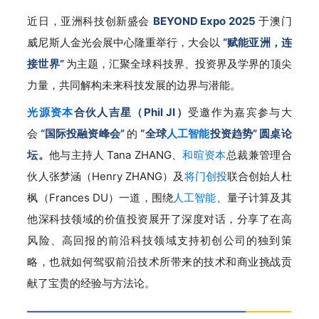
近日，亚洲科技创新盛会
BEYOND Expo 2025
于澳门
威尼斯人金光会展中心隆重举行，大会以
“赋能亚洲，连
接世界”
为主题，汇聚全球科技界、投资界及学界的顶尖
力量，共同解构未来科技发展的边界与潜能。
光源资本
合伙人吉星（Phil JI）
受邀作为嘉宾参与大
会
“国际投融资峰会”
的
“全球
人工智能
投资趋势” 圆桌论
坛。
他与主持人 Tana ZHANG、
和暄资本
总裁兼管理合
伙人张梦涵（Henry ZHANG）及
将门创投
联合创始人杜
枫（Frances DU）一道，围绕
人工智能
、量子计算及其
他深科技领域的价值投资展开了深度对话，分享了在高
风险、高回报的前沿科技领域支持初创公司的独到策
略，也就如何驾驭前沿技术所带来的技术和商业挑战贡
献了宝贵的经验与方法论。