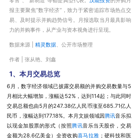
零售”、“新制造”等都是典型代表。
汉能投资
的并购月
报主要聚焦“数字经济”，致力于紧密追踪市场热点交
易、及时提示并购趋势信号。月报选取当月最具影响
力的并购事件，从产业与资本视角进行呈现。
数据来源 |
精灵数据
、公开市场整理
作者 | 张从艳、刘鑫
1、本月交易总览
6月，数字经济领域已披露交易额的并购交易数量与5
月相比大幅增加，涨幅达52%，达到114起；与此同时
交易总额也由5月的247.38亿人民币涨至685.71亿人
民币，涨幅达到177.18%。本月文娱领域因
腾讯
音乐拟
以现金加股票的形式（按照
腾讯
音乐当天股价，交易
金额为28.6亿美金）全资收购
喜马拉雅
；硬科技和医