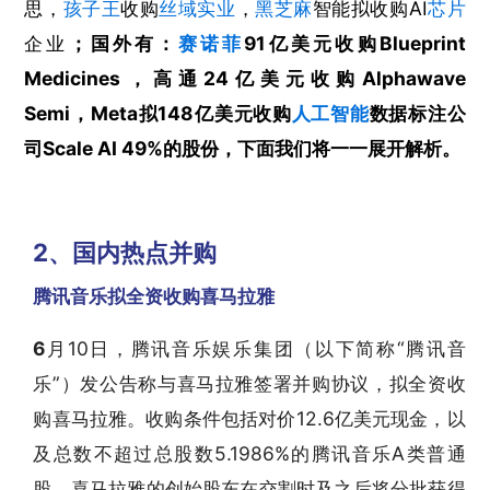
思，
孩子王
收购
丝域实业
，
黑芝麻
智能拟收购AI
芯片
企业
；国外有：
赛诺菲
91亿美元收购Blueprint
Medicines，高通24亿美元收购Alphawave
Semi，Meta拟148亿美元收购
人工智能
数据标注公
司Scale AI 49%的股份，下面我们将一一展开解析。
2、国内热点并购
腾讯音乐拟全资收购喜马拉雅
6
月10日，腾讯音乐娱乐集团（以下简称“腾讯音
乐”）发公告称与喜马拉雅签署并购协议，拟全资收
购喜马拉雅。收购条件包括对价12.6亿美元现金，以
及总数不超过总股数5.1986%的腾讯音乐A类普通
股。喜马拉雅的创始股东在交割时及之后将分批获得