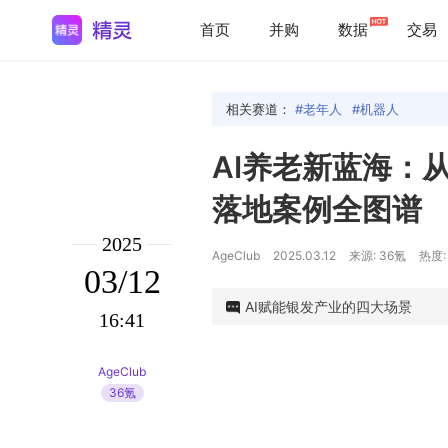
首页
并购
数据
交易
相关赛道：
老年人
机器人
AI养老新蓝海：从
落地案例全图谱
2025
AgeClub
2025.03.12
来源: 36氪
热度:
03/12
AI赋能银发产业的四大场景
16:41
AgeClub
36氪