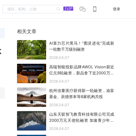
登录
相关文章
AI算力芯片黑马！“图灵进化”完成新
k
一轮数千万级别融资
2026.04.07
高端智能投影品牌AWOL Vision获近
亿元B轮融资，新品拿下近2000万美
金众筹
2026.04.07
杭州佳量医疗获得新一轮融资，渝富
基金、辰德资本等8家机构共投
2026.04.07
山东天驭智飞教育科技有限公司完成
2000万元天使轮融资 加速青少年无
人机编程教育全国布局
2026.04.07