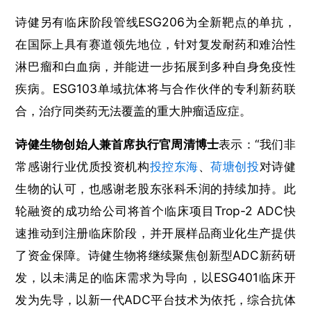
诗健另有临床阶段管线ESG206为全新靶点的单抗，
在国际上具有赛道领先地位，针对复发耐药和难治性
淋巴瘤和白血病，并能进一步拓展到多种自身免疫性
疾病。ESG103单域抗体将与合作伙伴的专利新药联
合，治疗同类药无法覆盖的重大肿瘤适应症。
诗健生物创始人兼首席执行官周清博士
表示：“我们非
常感谢行业优质投资机构
投控东海
、
荷塘创投
对诗健
生物的认可，也感谢老股东张科禾润的持续加持。此
轮融资的成功给公司将首个临床项目Trop-2 ADC快
速推动到注册临床阶段，并开展样品商业化生产提供
了资金保障。诗健生物将继续聚焦创新型ADC新药研
发，以未满足的临床需求为导向，以ESG401临床开
发为先导，以新一代ADC平台技术为依托，综合抗体