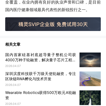
全覆盖，在业内拥有良好的执业声誉和口碑，是目前
国内医疗健康领域最具代表性的新锐投行之一。
相关文章
国内首家硅基衬底超导量子整机公司获
4000万种子轮融资，解决量子芯片工程化
难题
2026.04.07
深圳滨度科技获千万级天使轮融资，专注
区块链RWA孵化与技术开发
2026.04.07
Wearable Robotics获得500万欧元A轮融
资
2026.04.07