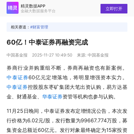
精灵数据APP
立即打开
金融大数据服务平台
相关赛道：
财富管理
60亿！中泰证券再融资完成
中国基金报
2025-11-27 10:49:50
来源: 中国基金报
券商行业并购重组不断，券商再融资也有新案例。
中泰证券
60亿元定增落地，将明显增强资本实力。
中泰证券
控股股东枣矿集团大笔出资认购，易方达基
金、财通基金、
华泰证券
资管等机构也参与认购。
11月25日晚间，中泰证券发布定增情况公告，本次发
行价格为6.02元/股，发行数量为99667.774万股，募
集资金总额近60亿元。发行对象最终确定为15家投资