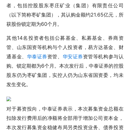
者，包括控股股东枣庄矿业（集团）有限责任公司
（以下简称枣矿集团），其认购金额约21.65亿元，所
获股份锁定期为60个月。
其他14名投资者包括公募基金、私募基金、券商资
管、山东国资等机构与个人投资者，易方达基金、财
通基金、
华泰证券
资管、
华安证券
资管等机构参与认
购。锁定期都为6个月。本次发行后，中泰证券的控股
股东仍为枣矿集团，实控人仍为山东省国资委，均未
发生变化。
对于募资投向，中泰证券表示，本次募集资金总额在
扣除发行费用后的净额将全部用于增加公司资本金，
本次发行募集资金稳健布局另类投资业务、债券投资