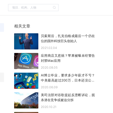
相关文章
贝索斯后，扎克伯格成最后一个仍在
位的国外科技巨头创始人
2021.02.04
应用商店又惹祸？苹果被曝未经警告
封禁Mac应用
2020.08.05
AI博士毕业，要求多少年薪才不亏？
中美最高超过200万，日本还没公务
员挣得多
2020.06.09
美司法部对谷歌提起反垄断诉讼，扼
杀潜在竞争或被迫分拆
2020.10.21